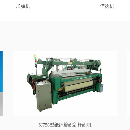
加弹机
倍捻机
SJ758型纸绳编织剑杆织机