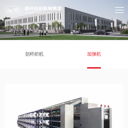
剑杆织机
加弹机