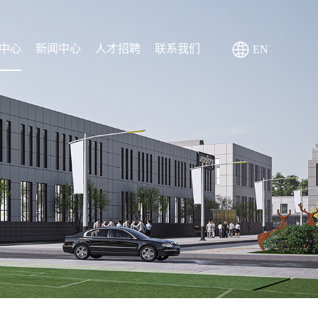
中心
新闻中心
人才招聘
联系我们
EN