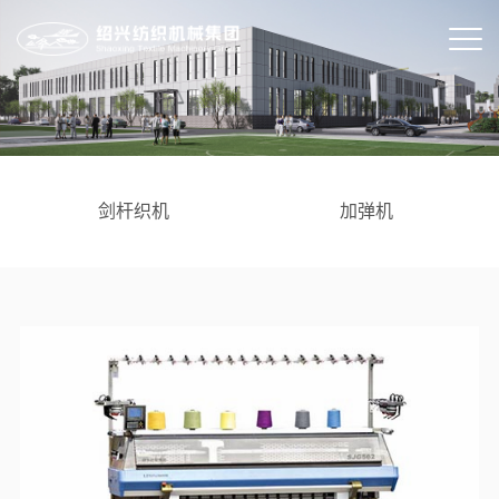
剑杆织机
加弹机