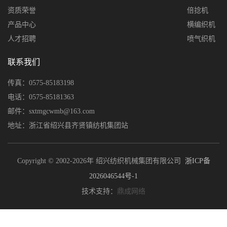
资质荣誉
倍捻机
产品中心
横编织机
人才招聘
喷气织机
联系我们
传真：0575-85183198
电话：0575-85181363
邮件：sxtmgcwmb@163.com
地址：浙江省绍兴县齐贤镇纺机集团站
Copyright © 2002-2026年 绍兴纺织机械集团有限公司
浙ICP备
2026046544号-1
技术支持：
鼎成网络