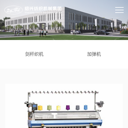
剑杆织机
加弹机